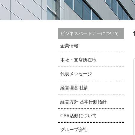
ビジネスパートナーについて
企業情報
本社・支店所在地
代表メッセージ
経営理念 社訓
経営方針 基本行動指針
CSR活動について
グループ会社