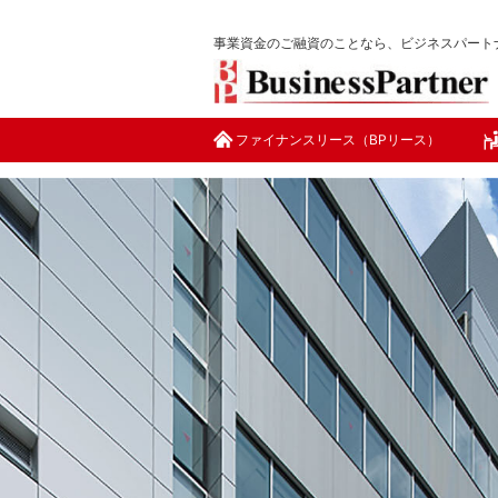
事業資金
の
ご融資
のことなら、
ビジネスパート
ファイナンスリース（BPリース）