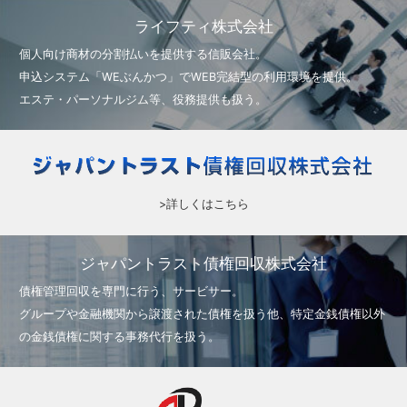
ライフティ株式会社
個人向け商材の分割払いを提供する信販会社。
申込システム「WEぶんかつ」で
WEB完結型の利用環境を提供。
エステ・パーソナルジム等、役務提供も扱う。
>詳しくはこちら
ジャパントラスト債権回収株式会社
債権管理回収を専門に行う、サービサー。
グループや金融機関から譲渡された債権を扱う他、特定金銭債権以外
の金銭債権に関する事務代行を扱う。