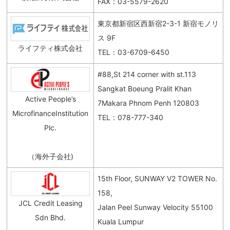
FAX：03-5579-2620
東京都新宿区西新宿2-3-1 新宿モノリ
ス 9F
ライフティ株式会社
TEL：03-6709-6450
#88,St 214 corner with st.113
Sangkat Boeung Pralit Khan
Active People’s
7Makara Phnom Penh 120803
MicrofinanceInstitution
TEL：078-777-340
Plc.
（海外子会社)
15th Floor, SUNWAY V2 TOWER No.
158,
JCL Credit Leasing
Jalan Peel Sunway Velocity 55100
Sdn Bhd.
Kuala Lumpur