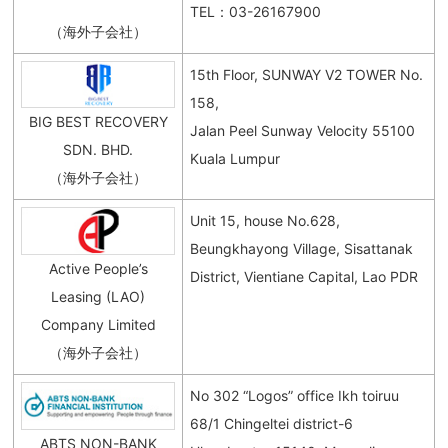
TEL：03-26167900
（海外子会社）
15th Floor, SUNWAY V2 TOWER No.
158,
BIG BEST RECOVERY
Jalan Peel Sunway Velocity 55100
SDN. BHD.
Kuala Lumpur
（海外子会社）
Unit 15, house No.628,
Beungkhayong Village, Sisattanak
Active People’s
District, Vientiane Capital, Lao PDR
Leasing (LAO)
Company Limited
（海外子会社）
No 302 “Logos” office Ikh toiruu
68/1 Chingeltei district-6
ABTS NON-BANK