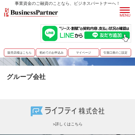
事業資金
の
ご融資
のことなら、
ビジネスパートナー
へ！
MENU
販売店様はこちら
初めてのお申込み
マイページ
引落口座のご設定
グループ会社
>詳しくはこちら