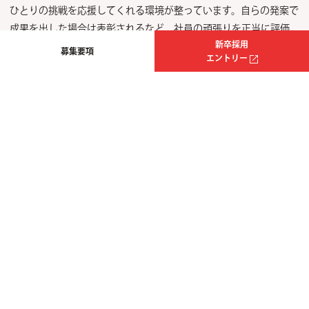
ひとりの挑戦を応援してくれる環境が整っています。自らの発案で
成果を出した場合は表彰されるなど、社員の頑張りを正当に評価
新卒採用
し、会社の業績が伸びたときには給与として社員に還元。このよう
募集要項
エントリー
なモチベーションを高める環境も魅力です。
また、残業がほとんどない点も働きやすいポイント。前職は残業が
当たり前だったため、入社前に社員の平均残業時間を知っても疑っ
ていたのですが、実際に入社してから「あれは本当だったんだ！」
と驚きました。プライベートも大切にしてほしい、と社長も度々お
っしゃっており、ワークライフバランスのよい環境です。