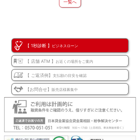
一覧へ
【 1秒診断 】
ビジネスローン
【 店舗 ATM 】
お近くの場所をご案内
【 ご返済例】
支払額の目安を確認
【お問合せ】
販売店様募集中