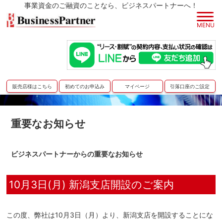
事業資金
の
ご融資
のことなら、
ビジネスパートナー
へ！
MENU
販売店様はこちら
初めてのお申込み
マイページ
引落口座のご設定
重要なお知らせ
ビジネスパートナーからの重要なお知らせ
10月3日(月) 新潟支店開設のご案内
この度、弊社は10月3日（月）より、新潟支店を開設することにな